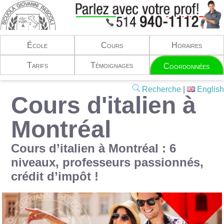
École
Cours
Horaires
cours
d'italien à Montréal
Tarifs
Témoignages
italien
des cours d'italien
Coordonnées
italien
des cours d'italien
sur cours d'italien à
école d'italien
Recherche
|
English
montreal
Cours d'italien à
Montréal
École italien
courses italian
Montréal
Montreal
Cours d’italien à Montréal : 6
niveaux, professeurs passionnés,
crédit d’impôt !